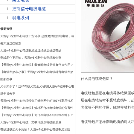
控制信号电线电缆
弱电系列
最新资讯
天游ty8检测中心电缆干货分享:想挑更好的控制电缆，就
要知道这些区别
天游ty8检测中心电缆教您通过绝缘层挑选电线
电线老化不用怕，天游ty8检测中心电缆教你查
【天游ty8检测中心电缆】装修时电线穿管有什么作用？
【电缆发热非小事】天游ty8检测中心电缆科普电缆发热
什么是电缆绕包层？
的那些事
又长知识了！这样布线又安全又省钱|天游ty8检测中心电
电缆绕包层是在电缆导体绝缘层或
缆干货分享
层在电缆铠装时不受铠皮损坏，
天游ty8检测中心电缆带你了解电网中的“5G”特高压技术
老化等不同的作用。绕包带材料
【天游ty8检测中心电缆】解析不合格电线电缆的危害性
【天游ty8检测中心电缆】为什么电缆不统统埋在地下？
电缆绕包层怎样影响电缆的耐火
天游ty8检测中心电缆一文教你辨别电缆的质量
电线过载起火不用怕！天游ty8检测中心电缆教您预防