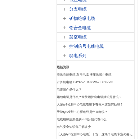
分支电缆
矿物绝缘电缆
铝合金电缆
架空电缆
控制信号电线电缆
弱电系列
最新资讯
渣吊卷筒电缆 灰吊电缆 液压吊抓斗电缆
计算机电缆 DJYPV-1 DJYPV-2 DJYPV-3
电缆附件是什么？
铅包电缆是什么？皱纹铝护套电缆搪铅是什么？
天游ty8检测中心电线电缆下有树木该如何处理？
天游ty8检测中心裸电线是什么电缆？
电线绝缘层颜色的不同分别代表什么
电气安全知识你了解多少
【天游ty8检测中心电缆】干货，这几个电缆专业词要记