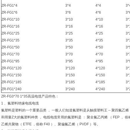
ZR-FG1*4
3*4
4*4
3*
ZR-FG1*6
3*6
4*6
3*
ZR-FG1*10
3*10
4*10
3*
ZR-FG1*16
3*16
4*16
3*
ZR-FG1*25
3*25
4*25
3*
ZR-FG1*35
3*35
4*35
3*
ZR-FG1*50
3*50
4*50
3*
ZR-FG1*70
3*70
4*70
3*
ZR-FG1*95
3*95
4*95
3*
ZR-FG1*120
3*120
4*120
3*
ZR-FG1*150
3*150
4*150
3*
ZR-FG1*185
3*185
4*185
3*
ZR-FG1*240
3*240
4*240
3*
ZR-FG3*70 1*35高温电缆产品特色：
1 、氟塑料绝缘电线电缆
氟塑料是塑料的一个重要品类 ， 一般人们知道氟塑料是从触摸塑料王 -- 聚四氟乙烯 （
和用量Z大的氟塑料种类 ， 电线电缆常用的氟塑料是 ： 聚全氟乙丙烯 （ FEP ， 俗称 F
乙烯共聚物（ ETFE ，俗称 F40 ）、聚偏氟乙烯（ PVDF ）等。