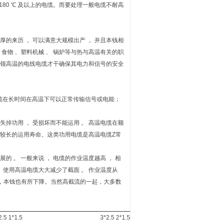
是 180 ℃ 及以上的电缆。而要处理一般电缆不耐高
厚的来历 ， 可以满意大规模出产 ， 并且本钱相
 、 食物 、塑料机械 、 锅炉等与热与高温有关的职
需本领高温的电线电缆才干确保其电力和信号的安全
电缆在长时间在高温下可以正常传输信号或电能；
失掉功用 ， 受损坏而不能运用 。 高温电缆在额
有较长的运用寿命。这类功用电缆是高温电缆Z常
的 。 一般来说 ， 电缆的作业温度越高 ， 相
， 使用高温电缆大大减少了截面 。 作业温度从
减轻一半，本钱也有所下降。当然高截流的一起，大多数
2.5 1*1.5
3*2.5 2*1.5