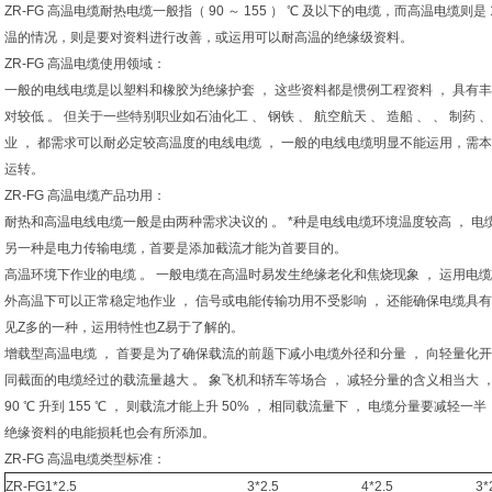
ZR-FG 高温电缆耐热电缆一般指（ 90 ～ 155 ） ℃ 及以下的电缆，而高温电缆则
温的情况，则是要对资料进行改善，或运用可以耐高温的绝缘级资料。
ZR-FG 高温电缆使用领域：
一般的电线电缆是以塑料和橡胶为绝缘护套 ， 这些资料都是惯例工程资料 ， 具有丰
对较低 。 但关于一些特别职业如石油化工 、 钢铁 、 航空航天 、 造船 、 、 制药
业 ， 都需求可以耐必定较高温度的电线电缆 ， 一般的电线电缆明显不能运用，
运转。
ZR-FG 高温电缆产品功用：
耐热和高温电线电缆一般是由两种需求决议的 。 *种是电线电缆环境温度较高 ， 
另一种是电力传输电缆，首要是添加截流才能为首要目的。
高温环境下作业的电缆 。 一般电缆在高温时易发生绝缘老化和焦烧现象 ， 运用电缆
外高温下可以正常稳定地作业 ， 信号或电能传输功用不受影响 ， 还能确保电缆具
见Z多的一种，运用特性也Z易于了解的。
增载型高温电缆 ， 首要是为了确保载流的前题下减小电缆外径和分量 ， 向轻量化开展
同截面的电缆经过的载流量越大 。 象飞机和轿车等场合 ， 减轻分量的含义相当大 
90 ℃ 升到 155 ℃ ， 则载流才能上升 50% ， 相同载流量下 ， 电缆分量要
绝缘资料的电能损耗也会有所添加。
ZR-FG 高温电缆类型标准：
ZR-FG1*2.5
3*2.5
4*2.5
3*