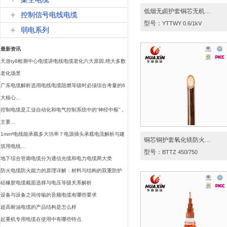
低烟无卤护套铜芯无机…
控制信号电线电缆
型号：
YTTWY 0.6/1kV
弱电系列
最新资讯
天游ty8检测中心电缆讲电线电缆老化六大原因,绝大多数
老化场景
广东电缆解析选用电线电缆阻燃等级时必须综合考量的6
大核心…
控制电缆是工业自动化和电气控制系统中的“神经中枢”，
主要…
1mm²电线能承载多大功率？电源插头承载电流解析与建
铜芯铜护套氧化镁防火…
筑用电线…
型号：
BTTZ 450/750
地下综合管廊电缆分为通信光缆和电力电缆两大类
防火电缆防火能力的原理详解：材料与结构的双重防护
硅橡胶电缆截面选择与电压等级关系解析
设备与设备之间传输的音频电缆有哪些要求
超高耐油电缆的产品结构是怎么样
起重机专用电缆在使用中有哪些特点