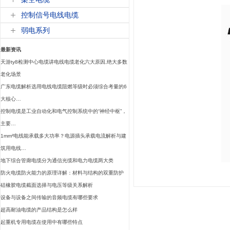
控制信号电线电缆
弱电系列
最新资讯
天游ty8检测中心电缆讲电线电缆老化六大原因,绝大多数
老化场景
广东电缆解析选用电线电缆阻燃等级时必须综合考量的6
大核心…
控制电缆是工业自动化和电气控制系统中的“神经中枢”，
主要…
1mm²电线能承载多大功率？电源插头承载电流解析与建
筑用电线…
地下综合管廊电缆分为通信光缆和电力电缆两大类
防火电缆防火能力的原理详解：材料与结构的双重防护
硅橡胶电缆截面选择与电压等级关系解析
设备与设备之间传输的音频电缆有哪些要求
超高耐油电缆的产品结构是怎么样
起重机专用电缆在使用中有哪些特点